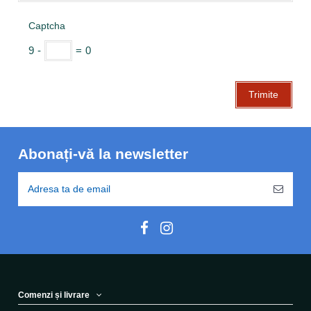
Captcha
9
-
=
0
Abonați-vă la newsletter
Comenzi și livrare