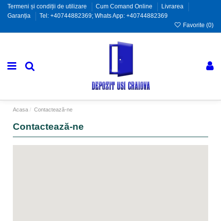
Termeni și condiții de utilizare
Cum Comand Online
Livrarea
Garanția
Tel: +40744882369; Whats App: +40744882369
Favorite (
0
)
Acasa
Contactează-ne
Contactează-ne